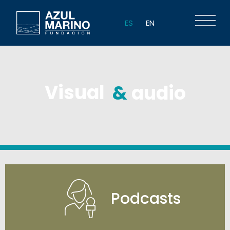
ES
EN
Visual
&
audio
Podcasts