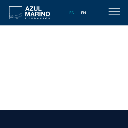
ES
EN
Datos
sobre la
Posidonia
Oceánica