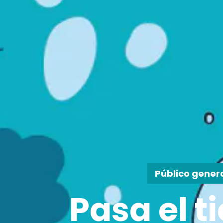
Público gener
Pasa el 