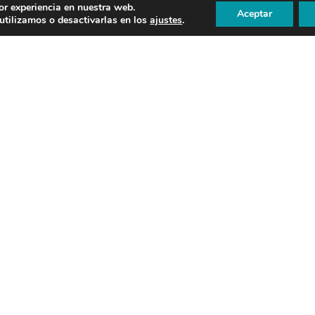
or experiencia en nuestra web.
Aceptar
tilizamos o desactivarlas en los
ajustes
.
más pequeños
interés por el medio marino. Para ello, os
en un rato divertido bajo el agua.