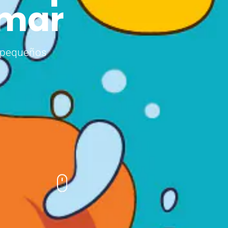
 mar
s pequeños