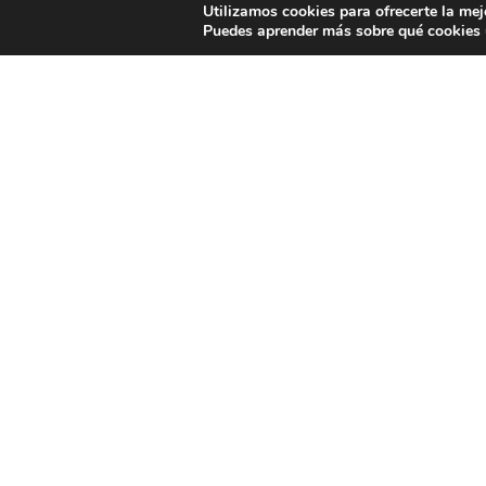
Utilizamos cookies para ofrecerte la mej
Puedes aprender más sobre qué cookies u
Los ratos libres de los 
pueden ser un buen momento para desarrollar su 
compartimos sencillos pasatiempos para que pas