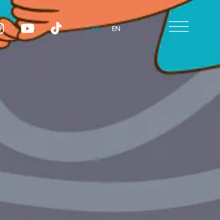
ES
EN