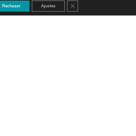
Cerrar el banner de cookies RG
Rechazar
Ajustes